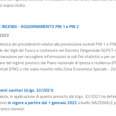
to sopra citato.
INCENDI - AGGIORNAMENTO PIN 1 e PIN 2
.2023
listica dei procedimenti relativi alla prevenzione incendi PIN 1 e PIN
le dei Vigili del Fuoco e contenute nel Decreto Dirigenziale DCPST
razione per raccogliere informazioni ai soli fini statistici e per un
no del regime previsto dal Piano nazionale di ripresa e resilienza (
ntari (PNC) o che siano inserite nella Zona Economica Speciale - Zes
nti sanitari (d.lgs. 32/2021)
alute, in applicazione di quanto previsto dal d.lgs. 32/2021 ha defini
anno
in vigore a partire dal 1 gennaio 2022
a livello NAZIONALE pe
mento inerenti: