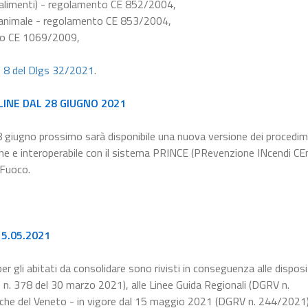
e alimenti) - regolamento CE 852/2004,
ne animale - regolamento CE 853/2004,
nto CE 1069/2009,
e 8 del Dlgs 32/2021
.
LINE DAL 28 GIUGNO 2021
8 giugno prossimo sarà disponibile una nuova versione dei procedim
line e interoperabile con il sistema PRINCE (PRevenzione INcendi CEn
 Fuoco.
 15.05.2021
er gli abitati da consolidare sono rivisti in conseguenza alle disposi
n. 378 del 30 marzo 2021), alle Linee Guida Regionali (DGRV n.
che del Veneto - in vigore dal 15 maggio 2021 (DGRV n. 244/2021)