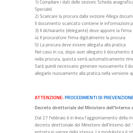
1) Compilare i dati delle sezioni: Scheda anagrafica
Speciale)
2) Scaricare la procura dalla sezione Allega docu
Il documento scaricato contiene le informazioni p
3) Il dichiarante (delegante) deve apporre la firma
4) Il procuratore firma digitalmente la procura
5) La procura deve essere allegata alla pratica
Nel caso in cui, dopo aver allegato il documento d
nella procura, questa verrà automaticamente rim
Sarà quindi necessario generare nuovamente il do
allegarlo nuovamente alla pratica nella versione a
ATTENZIONE:
PROCEDIMENTI DI PREVENZION
Decreto direttoriale del Ministero dell'Interno
Dal 27 febbraio è in linea l'aggiornamento della mo
decreto direttoriale del Ministero dell'Interno de
entrata in vigore della stessa. La modulistica è s