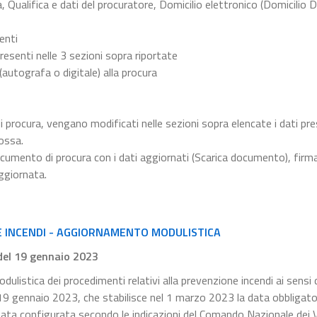
, Qualifica e dati del procuratore, Domicilio elettronico (Domicilio D
menti
resenti nelle 3 sezioni sopra riportate
 (autografa o digitale) alla procura
i procura, vengano modificati nelle sezioni sopra elencate i dati pre
ossa.
cumento di procura con i dati aggiornati (Scarica documento), firma
ggiornata.
E INCENDI - AGGIORNAMENTO MODULISTICA
 del 19 gennaio 2023
dulistica dei procedimenti relativi alla prevenzione incendi ai sensi 
l 19 gennaio 2023, che stabilisce nel 1 marzo 2023 la data obbligator
tata configurata secondo le indicazioni del Comando Nazionale dei Vi