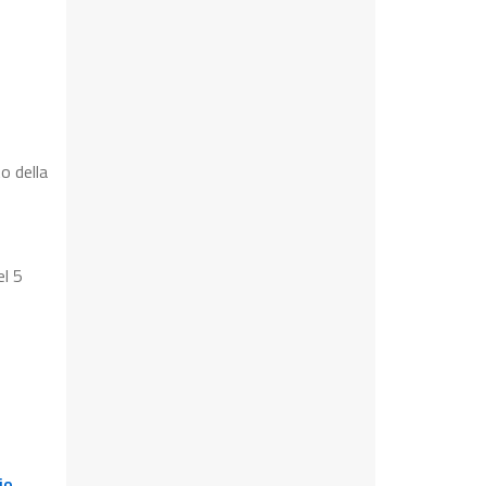
o della
el 5
io