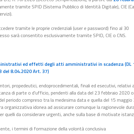
amente tramite SPID (Sistema Pubblico di Identità Digitale), CIE (Ca
rvizi).
ccedere tramite le proprie credenziali (user e password) fino al 30
ccesso sarà consentito esclusivamente tramite SPID, CIE o CNS.
istrativi ed effetti degli atti amministrativi in scadenza (DL 
 del 8.04.2020 Art. 37)
ntori, propedeutici, endoprocedimentali, finali ed esecutivi, relativi a
nza di parte o d'ufficio, pendenti alla data del 23 febbraio 2020 o 
 del periodo compreso tra la medesima data e quella del 15 maggio
a organizzativa idonea ad assicurare comunque la ragionevole dura
er quelli da considerare urgenti, anche sulla base di motivate istanz
dente, i termini di formazione della volontà conclusiva