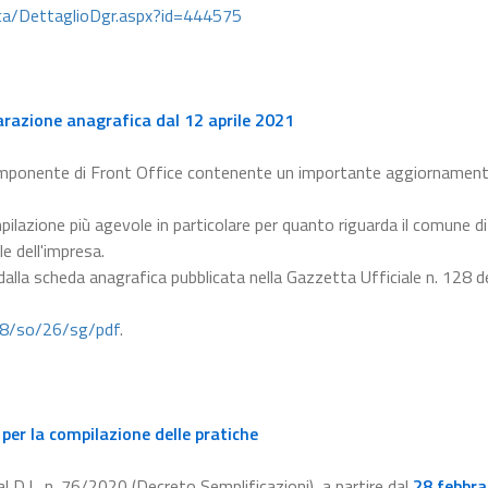
lica/DettaglioDgr.aspx?id=444575
arazione anagrafica dal 12 aprile 2021
omponente di Front Office contenente un importante aggiornament
pilazione più agevole in particolare per quanto riguarda il comune di
le dell'impresa.
 dalla scheda anagrafica pubblicata nella Gazzetta Ufficiale n. 128 d
28/so/26/sg/pdf
.
per la compilazione delle pratiche
l D.L. n. 76/2020 (Decreto Semplificazioni), a partire dal
28 febbra