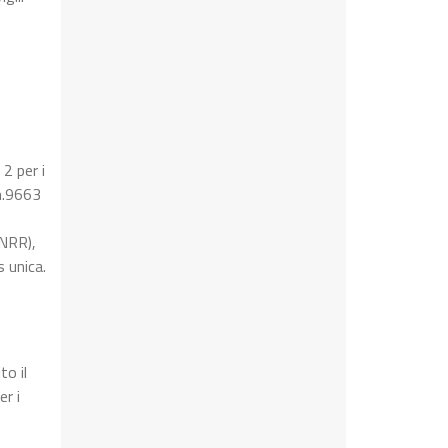
 2 per i
 n.9663
PNRR),
 unica.
to il
r i