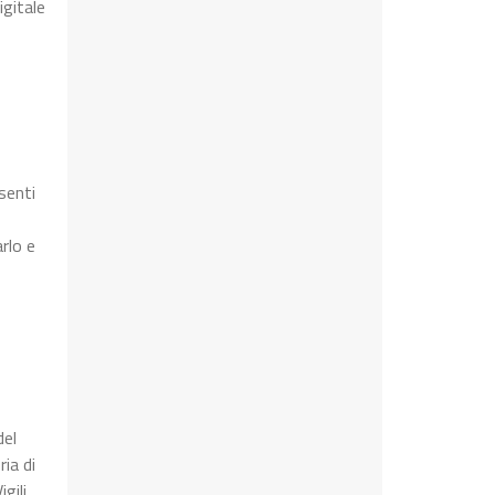
igitale
senti
rlo e
del
ia di
gili