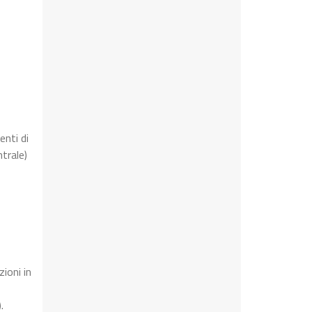
enti di
trale)
zioni in
.