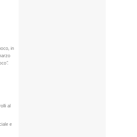
uoco, in
 marzo
oco”.
lli al
iale e