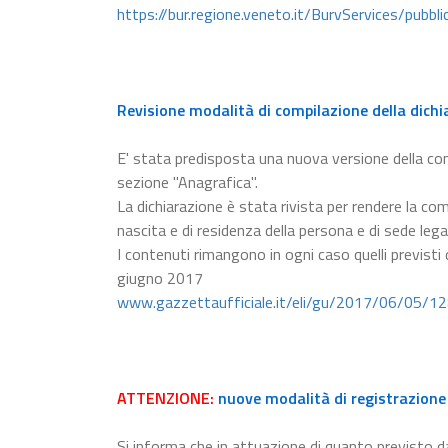
https://bur.regione.veneto.it/BurvServices/pubb
Revisione modalità di compilazione della dichi
E' stata predisposta una nuova versione della c
sezione "Anagrafica".
La dichiarazione è stata rivista per rendere la com
nascita e di residenza della persona e di sede lega
I contenuti rimangono in ogni caso quelli previsti
giugno 2017
www.gazzettaufficiale.it/eli/gu/2017/06/05/1
ATTENZIONE:
nuove modalità di registrazione 
Si informa che in attuazione di quanto previsto da