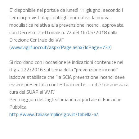
E’ disponibile nel portale da lunedì 11 giugno, secondo i
termini previsti dagli obblighi normativi, la nuova
modulistica relativa alla prevenzione incendi, approvata
con Decreto Direttoriale n. 72 del 16/05/2018 dalla
Direzione Centrale dei VVF
(
www.vigilfuoco.it/aspx/Page.aspx?IdPage=737
).
Si ricordano con l’occasione le indicazioni contenute nel
d.lgs. 222/2016 sul tema della "prevenzione incendi"
laddove stabilisce che "la SCIA prevenzione incendi deve
essere presentata contestualmente …. ed è trasmessa a
cura del SUAP ai VV.F."
Per maggiori dettagli si rimanda al portale di Funzione
Pubblica
http://www.italiasemplice.gov.it/tabella-a/
.