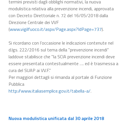
termini previsti dagli obblighi normativi, la nuova
modulistica relativa alla prevenzione incendi, approvata
con Decreto Direttoriale n. 72 del 16/05/2018 dalla
Direzione Centrale dei VVF
(
www.vigilfuoco.it/aspx/Page.aspx?IdPage=737
).
Si ricordano con l’occasione le indicazioni contenute nel
d.lgs. 222/2016 sul tema della "prevenzione incendi"
laddove stabilisce che "la SCIA prevenzione incendi deve
essere presentata contestualmente …. ed è trasmessa a
cura del SUAP ai VV.F."
Per maggiori dettagli si rimanda al portale di Funzione
Pubblica
http://www.italiasemplice.gov.it/tabella-a/
.
Nuova modulistica unificata dal 30 aprile 2018