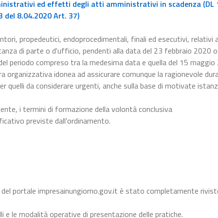
istrativi ed effetti degli atti amministrativi in scadenza (DL 
 del 8.04.2020 Art. 37)
ntori, propedeutici, endoprocedimentali, finali ed esecutivi, relativi a
nza di parte o d'ufficio, pendenti alla data del 23 febbraio 2020 o 
 del periodo compreso tra la medesima data e quella del 15 maggio
a organizzativa idonea ad assicurare comunque la ragionevole dura
er quelli da considerare urgenti, anche sulla base di motivate istanz
dente, i termini di formazione della volontà conclusiva
ficativo previste dall'ordinamento.
 del portale impresainungiorno.gov.it è stato completamente rivist
li e le modalità operative di presentazione delle pratiche.