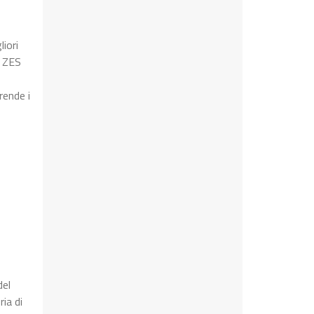
iori
a ZES
rende i
del
ia di