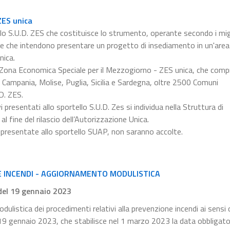
ZES unica
llo S.U.D. ZES che costituisce lo strumento, operante secondo i migl
ese che intendono presentare un progetto di insediamento in un'are
nica.
la Zona Economica Speciale per il Mezzogiorno - ZES unica, che comp
ia, Campania, Molise, Puglia, Sicilia e Sardegna, oltre 2500 Comuni
D. ZES.
presentati allo sportello S.U.D. Zes si individua nella Struttura di
al fine del rilascio dell’Autorizzazione Unica.
 presentate allo sportello SUAP, non saranno accolte.
E INCENDI - AGGIORNAMENTO MODULISTICA
 del 19 gennaio 2023
dulistica dei procedimenti relativi alla prevenzione incendi ai sensi 
l 19 gennaio 2023, che stabilisce nel 1 marzo 2023 la data obbligator