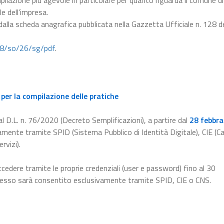
pilazione più agevole in particolare per quanto riguarda il comune di
le dell'impresa.
 dalla scheda anagrafica pubblicata nella Gazzetta Ufficiale n. 128 d
28/so/26/sg/pdf
.
per la compilazione delle pratiche
l D.L. n. 76/2020 (Decreto Semplificazioni), a partire dal
28 febbra
amente tramite SPID (Sistema Pubblico di Identità Digitale), CIE (Ca
rvizi).
ccedere tramite le proprie credenziali (user e password) fino al 30
ccesso sarà consentito esclusivamente tramite SPID, CIE o CNS.