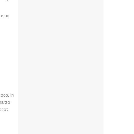
re un
uoco, in
 marzo
oco”.