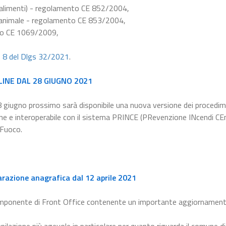
e alimenti) - regolamento CE 852/2004,
ne animale - regolamento CE 853/2004,
nto CE 1069/2009,
e 8 del Dlgs 32/2021
.
LINE DAL 28 GIUGNO 2021
8 giugno prossimo sarà disponibile una nuova versione dei procedim
line e interoperabile con il sistema PRINCE (PRevenzione INcendi CEn
 Fuoco.
arazione anagrafica dal 12 aprile 2021
omponente di Front Office contenente un importante aggiornament