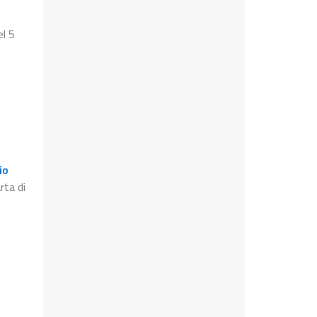
el 5
io
rta di