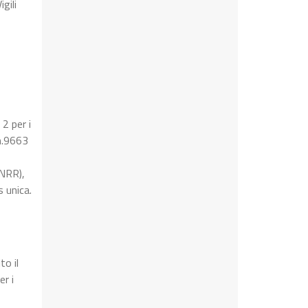
gili
 2 per i
 n.9663
PNRR),
 unica.
to il
r i