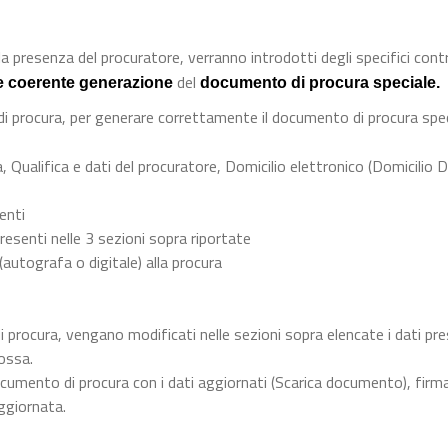
a presenza del procuratore, verranno introdotti degli specifici contro
del
e coerente generazione
documento di procura speciale.
 di procura, per generare correttamente il documento di procura spec
, Qualifica e dati del procuratore, Domicilio elettronico (Domicilio D
menti
resenti nelle 3 sezioni sopra riportate
 (autografa o digitale) alla procura
i procura, vengano modificati nelle sezioni sopra elencate i dati pre
ossa.
cumento di procura con i dati aggiornati (Scarica documento), firma
ggiornata.