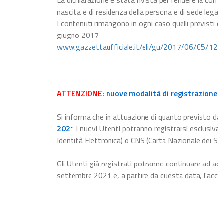
La dichiarazione è stata rivista per rendere la com
nascita e di residenza della persona e di sede lega
I contenuti rimangono in ogni caso quelli previsti
giugno 2017
www.gazzettaufficiale.it/eli/gu/2017/06/05/1
ATTENZIONE:
nuove modalità di registrazione 
Si informa che in attuazione di quanto previsto da
2021
i nuovi Utenti potranno registrarsi esclusiv
Identità Elettronica) o CNS (Carta Nazionale dei Se
Gli Utenti già registrati potranno continuare ad a
settembre 2021 e, a partire da questa data, l'a