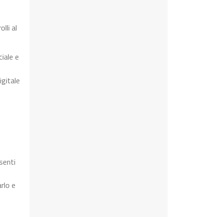
lli al
iale e
igitale
senti
rlo e