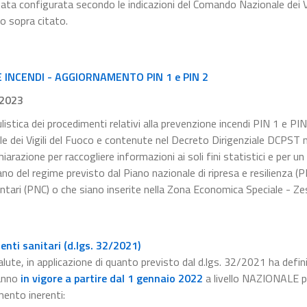
tata configurata secondo le indicazioni del Comando Nazionale dei Vi
to sopra citato.
INCENDI - AGGIORNAMENTO PIN 1 e PIN 2
.2023
listica dei procedimenti relativi alla prevenzione incendi PIN 1 e PIN
le dei Vigili del Fuoco e contenute nel Decreto Dirigenziale DCPST
razione per raccogliere informazioni ai soli fini statistici e per un
no del regime previsto dal Piano nazionale di ripresa e resilienza (
ntari (PNC) o che siano inserite nella Zona Economica Speciale - Zes
nti sanitari (d.lgs. 32/2021)
alute, in applicazione di quanto previsto dal d.lgs. 32/2021 ha defini
anno
in vigore a partire dal 1 gennaio 2022
a livello NAZIONALE pe
mento inerenti: