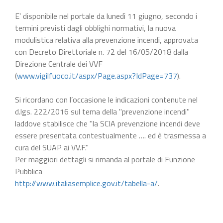
E’ disponibile nel portale da lunedì 11 giugno, secondo i
termini previsti dagli obblighi normativi, la nuova
modulistica relativa alla prevenzione incendi, approvata
con Decreto Direttoriale n. 72 del 16/05/2018 dalla
Direzione Centrale dei VVF
(
www.vigilfuoco.it/aspx/Page.aspx?IdPage=737
).
Si ricordano con l’occasione le indicazioni contenute nel
d.lgs. 222/2016 sul tema della "prevenzione incendi"
laddove stabilisce che "la SCIA prevenzione incendi deve
essere presentata contestualmente …. ed è trasmessa a
cura del SUAP ai VV.F."
Per maggiori dettagli si rimanda al portale di Funzione
Pubblica
http://www.italiasemplice.gov.it/tabella-a/
.