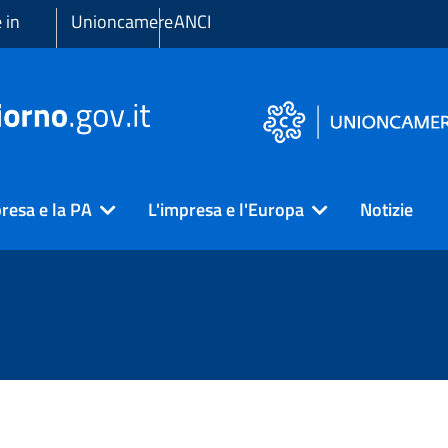
 in
Unioncamere
ANCI
resa e la PA
L'impresa e l'Europa
Notizie