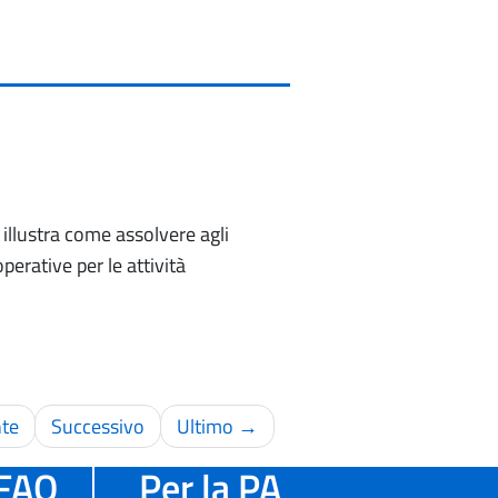
 illustra come assolvere agli
operative per le attività
te
Successivo
Ultimo →
FAQ
Per la PA