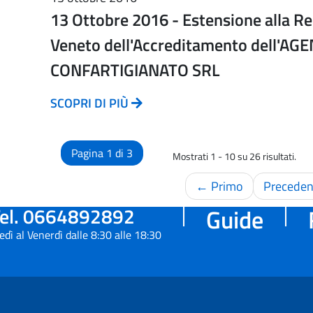
13 Ottobre 2016 - Estensione alla R
Veneto dell'Accreditamento dell'AG
CONFARTIGIANATO SRL
SCOPRI DI PIÙ
Pagina 1 di 3
Mostrati 1 - 10 su 26 risultati.
← Primo
Preceden
el. 0664892892
Guide
edì al Venerdì dalle 8:30 alle 18:30