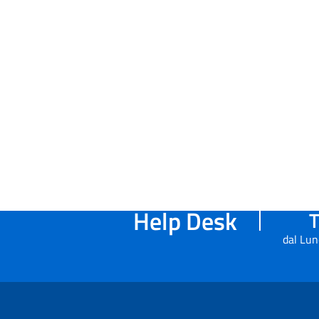
Help Desk
T
dal Lun