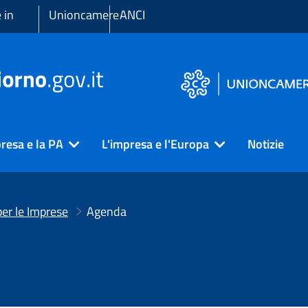
 in
Unioncamere
ANCI
resa e la PA
L'impresa e l'Europa
Notizie
er le Imprese
Agenda