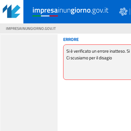
impresa
inun
giorno
.gov.it
IMPRESAINUNGIORNO.GOV.IT
ERRORE
Si è verificato un errore inatteso. Si
Ci scusiamo per il disagio