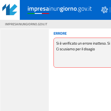
impresa
inun
giorno
.gov.it
IMPRESAINUNGIORNO.GOV.IT
ERRORE
Si è verificato un errore inatteso. Si
Ci scusiamo per il disagio