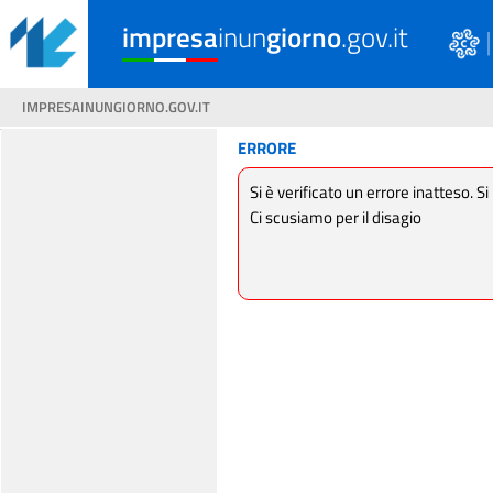
impresa
inun
giorno
.gov.it
IMPRESAINUNGIORNO.GOV.IT
ERRORE
Si è verificato un errore inatteso. Si
Ci scusiamo per il disagio