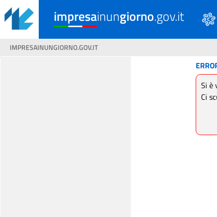
impresa
inun
giorno
.gov.it
IMPRESAINUNGIORNO.GOV.IT
ERRO
Si è 
Ci sc