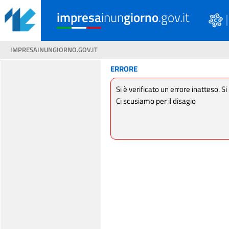
impresa
inun
giorno
.gov.it
IMPRESAINUNGIORNO.GOV.IT
ERRORE
Si è verificato un errore inatteso. Si
Ci scusiamo per il disagio