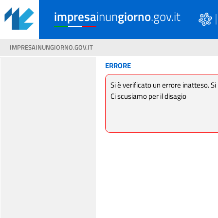
impresa
inun
giorno
.gov.it
IMPRESAINUNGIORNO.GOV.IT
ERRORE
Si è verificato un errore inatteso. Si
Ci scusiamo per il disagio