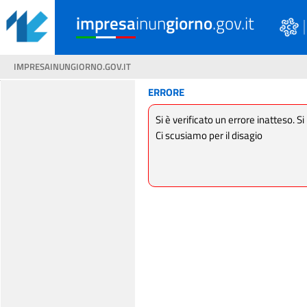
impresa
inun
giorno
.gov.it
IMPRESAINUNGIORNO.GOV.IT
ERRORE
Si è verificato un errore inatteso. Si
Ci scusiamo per il disagio