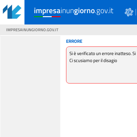
impresa
inun
giorno
.gov.it
IMPRESAINUNGIORNO.GOV.IT
ERRORE
Si è verificato un errore inatteso. Si
Ci scusiamo per il disagio