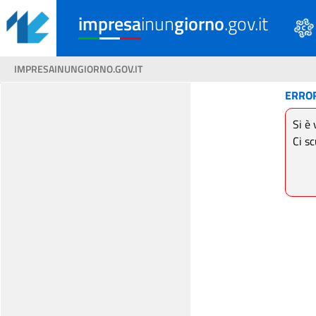
impresa
inun
giorno
.gov.it
IMPRESAINUNGIORNO.GOV.IT
ERRO
Si è 
Ci sc