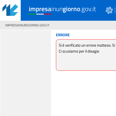
impresa
inun
giorno
.gov.it
IMPRESAINUNGIORNO.GOV.IT
ERRORE
Si è verificato un errore inatteso. Si
Ci scusiamo per il disagio