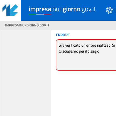
impresa
inun
giorno
.gov.it
IMPRESAINUNGIORNO.GOV.IT
ERRORE
Si è verificato un errore inatteso. Si
Ci scusiamo per il disagio