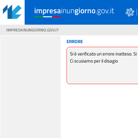
impresa
inun
giorno
.gov.it
IMPRESAINUNGIORNO.GOV.IT
ERRORE
Si è verificato un errore inatteso. Si
Ci scusiamo per il disagio