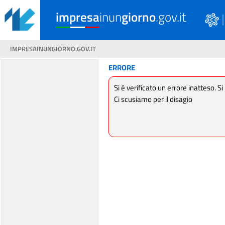
impresa
inun
giorno
.gov.it
IMPRESAINUNGIORNO.GOV.IT
ERRORE
Si è verificato un errore inatteso. Si
Ci scusiamo per il disagio