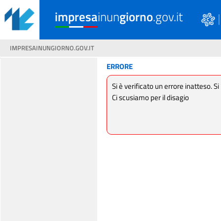
impresa
inun
giorno
.gov.it
IMPRESAINUNGIORNO.GOV.IT
ERRORE
Si è verificato un errore inatteso. Si
Ci scusiamo per il disagio