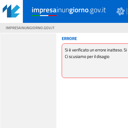
impresa
inun
giorno
.gov.it
IMPRESAINUNGIORNO.GOV.IT
ERRORE
Si è verificato un errore inatteso. Si
Ci scusiamo per il disagio