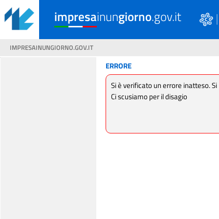
impresa
inun
giorno
.gov.it
IMPRESAINUNGIORNO.GOV.IT
ERRORE
Si è verificato un errore inatteso. Si
Ci scusiamo per il disagio