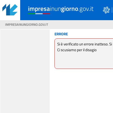
impresa
inun
giorno
.gov.it
IMPRESAINUNGIORNO.GOV.IT
ERRORE
Si è verificato un errore inatteso. Si
Ci scusiamo per il disagio