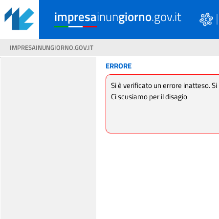
impresa
inun
giorno
.gov.it
IMPRESAINUNGIORNO.GOV.IT
ERRORE
Si è verificato un errore inatteso. Si
Ci scusiamo per il disagio