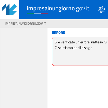
impresa
inun
giorno
.gov.it
IMPRESAINUNGIORNO.GOV.IT
ERRORE
Si è verificato un errore inatteso. Si
Ci scusiamo per il disagio