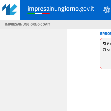
impresa
inun
giorno
.gov.it
IMPRESAINUNGIORNO.GOV.IT
ERRO
Si è 
Ci sc