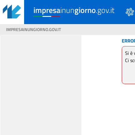
impresa
inun
giorno
.gov.it
IMPRESAINUNGIORNO.GOV.IT
ERRO
Si è 
Ci sc