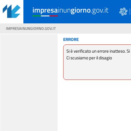
impresa
inun
giorno
.gov.it
IMPRESAINUNGIORNO.GOV.IT
ERRORE
Si è verificato un errore inatteso. Si
Ci scusiamo per il disagio