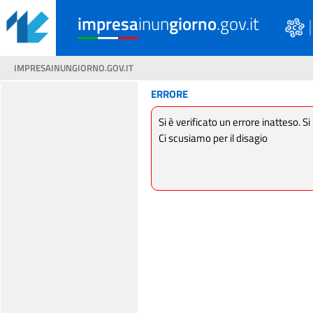
impresa
inun
giorno
.gov.it
IMPRESAINUNGIORNO.GOV.IT
ERRORE
Si è verificato un errore inatteso. Si
Ci scusiamo per il disagio