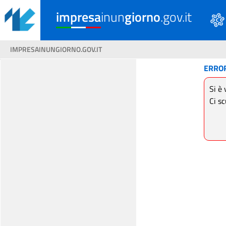
impresa
inun
giorno
.gov.it
IMPRESAINUNGIORNO.GOV.IT
ERRO
Si è 
Ci sc