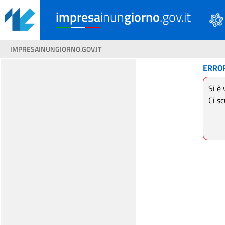
impresa
inun
giorno
.gov.it
IMPRESAINUNGIORNO.GOV.IT
ERRO
Si è 
Ci sc