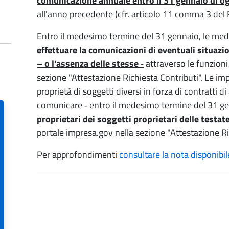
comunicazione annuale entro il 31 gennaio di o
all'anno precedente (cfr. articolo 11 comma 3 del
Entro il medesimo termine del 31 gennaio, le m
effettuare la comunicazioni di eventuali situazi
– o l'assenza delle stesse ‐
attraverso le funzioni
sezione "Attestazione Richiesta Contributi". Le impre
proprietà di soggetti diversi in forza di contratti di
comunicare ‐ entro il medesimo termine del 31 g
proprietari dei soggetti proprietari delle testat
portale impresa.gov nella sezione "Attestazione Ri
Per approfondimenti
consultare la nota disponibi