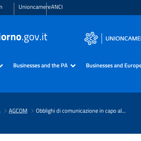
in
Unioncamere
ANCI
Businesses and the PA
Businesses and Europ
s
AGCOM
Obblighi di comunicazione in capo alle imprese richiedenti i contributi