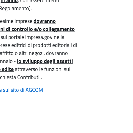
gni anno
, con assetti riferiti
 Regolamento).
edesime imprese
dovranno
oni di controllo e/o collegamento
 sul portale impresa.gov nella
se editrici di prodotti editoriali di
 affitto o altri negozi, dovranno
ennaio ‐
lo sviluppo degli assetti
e edite
attraverso le funzioni sul
chiesta Contributi".
le sul sito di AGCOM