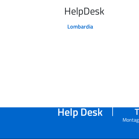
HelpDesk
Lombardia
Help Desk
T
Montag 