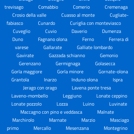
trevisago
Comabbio
Comerio
Cremenaga
Crosio della valle
Cuasso al monte
Cugliate-
fabiasco
Cunardo
Curiglia con monteviasco
Cuveglio
Cuvio
Daverio
Dumenza
Duno
Fagnano olona
Ferno
Ferrera di
varese
Gallarate
Galliate lombardo
Gavirate
Gazzada schianno
Gemonio
Gerenzano
Germignaga
Golasecca
Gorla maggiore
Gorla minore
Gornate-olona
Grantola
Inarzo
Induno olona
Ispra
Jerago con orago
Lavena ponte tresa
Laveno-mombello
Leggiuno
Lonate ceppino
Lonate pozzolo
Lozza
Luino
Luvinate
Maccagno con pino e veddasca
Malnate
Marchirolo
Marnate
Marzio
Masciago
primo
Mercallo
Mesenzana
Montegrino