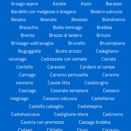
Arsago seprio
Azzate
Azzio
Barasso
Bardello con malgesso e bregano
Bedero valcuvia
Besano
Besnate
Besozzo
Biandronno
Bisuschio
Bodio lomnago
Brebbia
Brenta
Brezzo di bedero
Brinzio
Brissago-valtravaglia
Brunello
Brusimpiano
Buguggiate
Busto arsizio
Cadegliano-
viconago
Cadrezzate con osmate
Cairate
Cantello
Caravate
Cardano al campo
Carnago
Caronno pertusella
Caronno
varesino
Casale litta
Casalzuigno
Casciago
Casorate sempione
Cassano
magnago
Cassano valcuvia
Castellanza
Castello cabiaglio
Castelseprio
Castelveccana
Castiglione olona
Castronno
Cavaria con premezzo
Cazzago brabbia
Cislago
Cittiglio
Clivio
Cocquio-