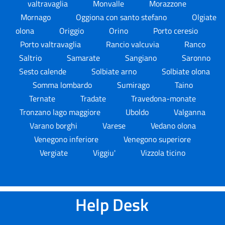
valtravaglia
Monvalle
Morazzone
Mornago
Oggiona con santo stefano
Olgiate
olona
Origgio
Orino
Porto ceresio
Porto valtravaglia
Rancio valcuvia
Ranco
Saltrio
Samarate
Sangiano
Saronno
Sesto calende
Solbiate arno
Solbiate olona
Somma lombardo
Sumirago
Taino
Ternate
Tradate
Travedona-monate
Tronzano lago maggiore
Uboldo
Valganna
Varano borghi
Varese
Vedano olona
Venegono inferiore
Venegono superiore
Vergiate
Viggiu'
Vizzola ticino
Help Desk