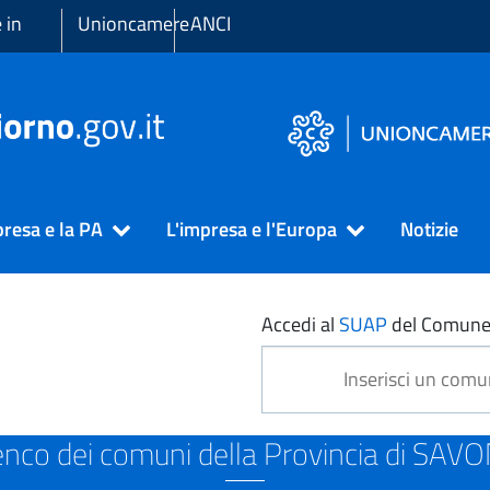
 in
Unioncamere
ANCI
presa e la PA
L'impresa e l'Europa
Notizie
ONA
Accedi al
SUAP
del Comune
enco dei comuni della Provincia di SAV