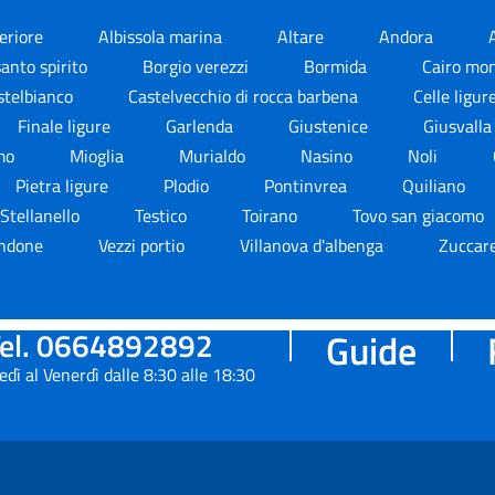
periore
Albissola marina
Altare
Andora
anto spirito
Borgio verezzi
Bormida
Cairo mo
stelbianco
Castelvecchio di rocca barbena
Celle ligur
Finale ligure
Garlenda
Giustenice
Giusvall
imo
Mioglia
Murialdo
Nasino
Noli
Pietra ligure
Plodio
Pontinvrea
Quiliano
Stellanello
Testico
Toirano
Tovo san giacomo
ndone
Vezzi portio
Villanova d'albenga
Zuccare
el. 0664892892
Guide
edì al Venerdì dalle 8:30 alle 18:30