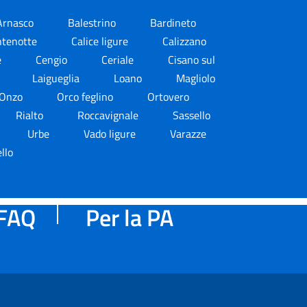
Arnasco
Balestrino
Bardineto
ntenotte
Calice ligure
Calizzano
e
Cengio
Ceriale
Cisano sul
a
Laigueglia
Loano
Magliolo
Onzo
Orco feglino
Ortovero
Rialto
Roccavignale
Sassello
Urbe
Vado ligure
Varazze
llo
FAQ
Per la PA