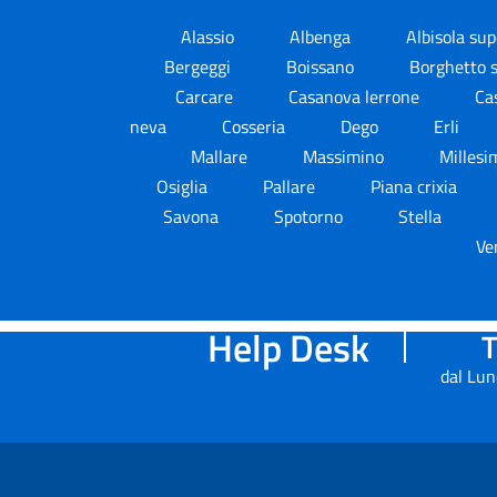
Alassio
Albenga
Albisola su
Bergeggi
Boissano
Borghetto s
Carcare
Casanova lerrone
Ca
neva
Cosseria
Dego
Erli
Mallare
Massimino
Milles
Osiglia
Pallare
Piana crixia
Savona
Spotorno
Stella
Ve
Help Desk
T
dal Lun