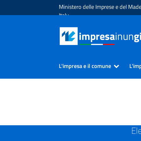
Skip to Main Content
Ministero delle Imprese e del Made
Italy
L'impresa e il comune
L'im
SUAP in Provincia di SAV
El