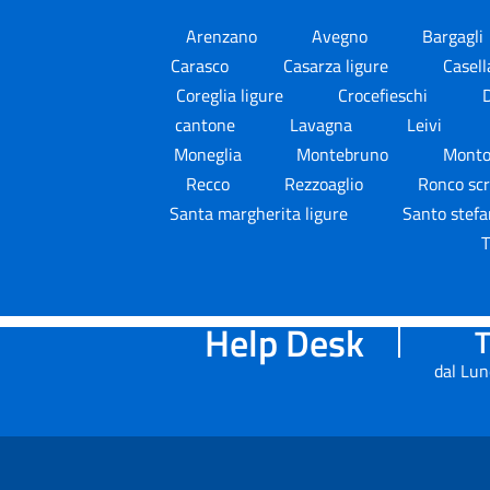
Arenzano
Avegno
Bargagli
Carasco
Casarza ligure
Casel
Coreglia ligure
Crocefieschi
cantone
Lavagna
Leivi
Moneglia
Montebruno
Monto
Recco
Rezzoaglio
Ronco scr
Santa margherita ligure
Santo stefa
T
Help Desk
T
dal Lun