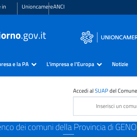
 in
Unioncamere
ANCI
presa e la PA
L'impresa e l'Europa
Notizie
OVA
Accedi al
SUAP
del Comune
enco dei comuni della Provincia di GEN