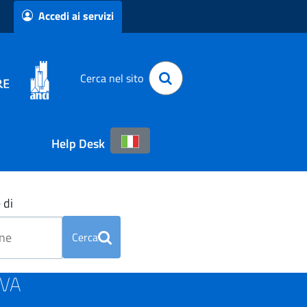
Accedi ai servizi
Cerca nel sito
Help Desk
 di
Cerca
OVA