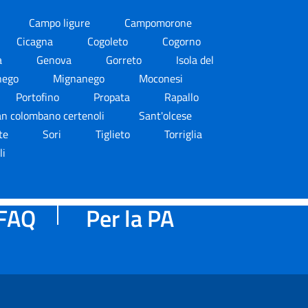
Campo ligure
Campomorone
Cicagna
Cogoleto
Cogorno
a
Genova
Gorreto
Isola del
nego
Mignanego
Moconesi
Portofino
Propata
Rapallo
n colombano certenoli
Sant'olcese
nte
Sori
Tiglieto
Torriglia
li
FAQ
Per la PA