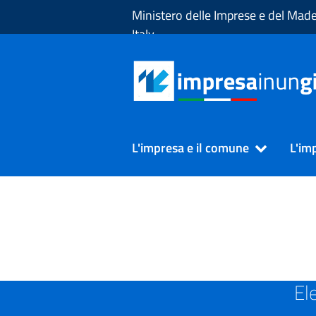
Skip to Main Content
Ministero delle Imprese e del Made
Italy
L'impresa e il comune
L'im
SUAP in Provincia di GEN
El