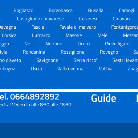
Bogliasco
Borzonasca
Busalla
Camogli
la
Castiglione chiavarese
Ceranesi
Chiavari
Davagna
Fascia
Favale di malvaro
Fontanigord
Lorsica
Lumarzo
Masone
Mele
Mezza
ggio
Ne
Neirone
Orero
Pieve ligure
ivia
Rondanina
Rossiglione
Rovegno
Sa
no d'aveto
Savignone
Serra ricco'
Sestri leva
ribogna
Uscio
Valbrevenna
Vobbia
Zoag
el. 0664892892
Guide
edì al Venerdì dalle 8:30 alle 18:30