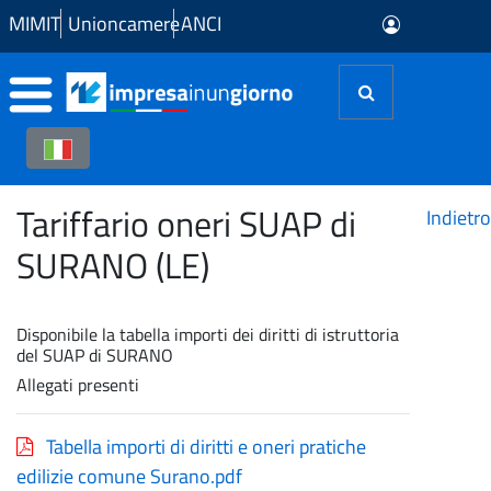
Skip to Main Content
MIMIT
Unioncamere
ANCI
Tariffario oneri SUAP di
Indietro
SURANO (LE)
Disponibile la tabella importi dei diritti di istruttoria
del SUAP di SURANO
Allegati presenti
Tabella importi di diritti e oneri pratiche
edilizie comune Surano.pdf