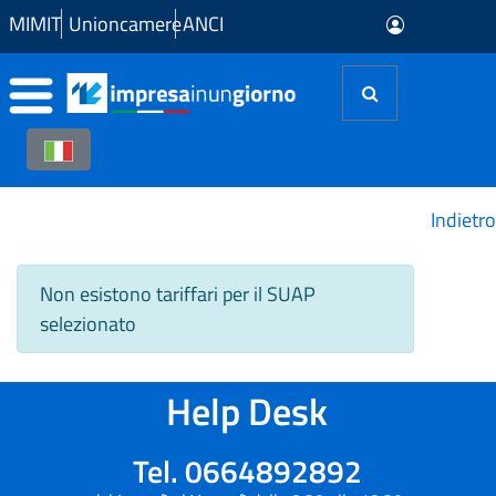
Skip to Main Content
MIMIT
Unioncamere
ANCI
Indietro
Non esistono tariffari per il SUAP
selezionato
Help Desk
Tel. 0664892892