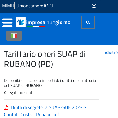
Skip to Main Content
MIMIT
Unioncamere
ANCI
Tariffario oneri SUAP di
Indietro
RUBANO (PD)
Disponibile la tabella importi dei diritti di istruttoria
del SUAP di RUBANO
Allegati presenti
Diritti di segreteria SUAP-SUE 2023 e
Contrib. Costr. - Rubano.pdf