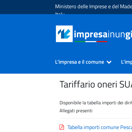
Skip to Main Content
Ministero delle Imprese e del Made
Italy
L'impresa e il comune
L'im
Tariffario oneri S
Disponibile la tabella importi dei di
Allegati presenti
Tabella importi comune Pesca