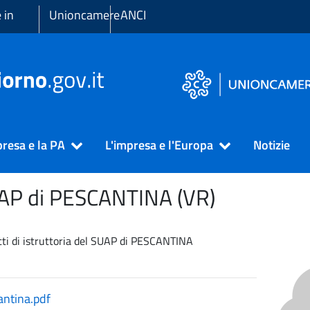
 in
Unioncamere
ANCI
presa e la PA
L'impresa e l'Europa
Notizie
UAP di
PESCANTINA (VR)
ritti di istruttoria del SUAP di PESCANTINA
ntina.pdf