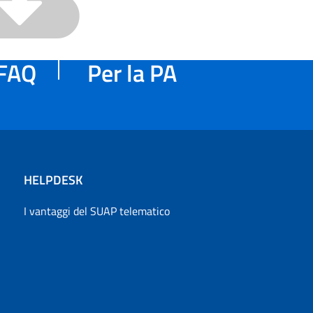
FAQ
Per la PA
HELPDESK
I vantaggi del SUAP telematico