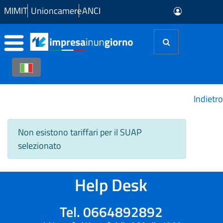
Skip to Main Content
MIMIT
Unioncamere
ANCI
Indietro
Non esistono tariffari per il SUAP
selezionato
Help Desk
Tel. 0664892892