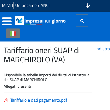
Skip to Main Content
MIMIT
Unioncamere
ANCI
Tariffario oneri SUAP di
Indietro
MARCHIROLO (VA)
Disponibile la tabella importi dei diritti di istruttoria
del SUAP di MARCHIROLO
Allegati presenti
Tariffario e dati pagamento.pdf