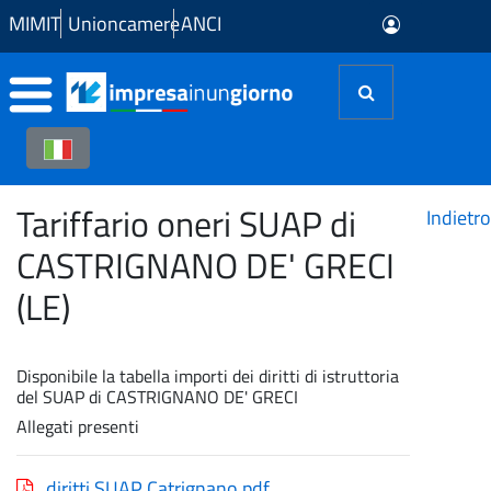
Skip to Main Content
MIMIT
Unioncamere
ANCI
Tariffario oneri SUAP di
Indietro
CASTRIGNANO DE' GRECI
(LE)
Disponibile la tabella importi dei diritti di istruttoria
del SUAP di CASTRIGNANO DE' GRECI
Allegati presenti
diritti SUAP Catrignano.pdf