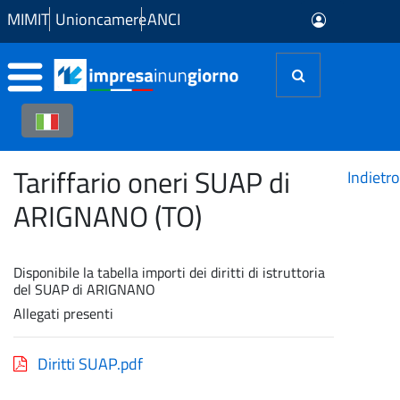
Skip to Main Content
MIMIT
Unioncamere
ANCI
Tariffario oneri SUAP di
Indietro
ARIGNANO (TO)
Disponibile la tabella importi dei diritti di istruttoria
del SUAP di ARIGNANO
Allegati presenti
Diritti SUAP.pdf