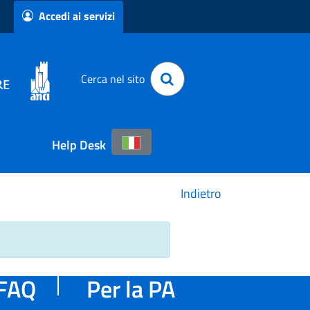
Accedi ai servizi
Cerca nel sito
Help Desk
Indietro
FAQ
Per la PA