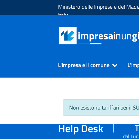
Skip to Main Content
Ministero delle Imprese e del Made
Italy
L'impresa e il comune
L'im
Non esistono tariffari per il 
Help Desk
T
dal Lun