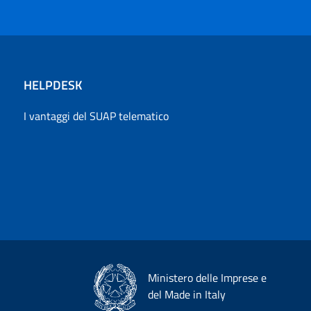
HELPDESK
I vantaggi del SUAP telematico
Ministero delle Imprese e
del Made in Italy