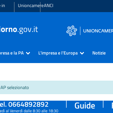
 in
Unioncamere
ANCI
presa e la PA
L'impresa e l'Europa
Notizie
SUAP selezionato
el. 0664892892
Guide
edì al Venerdì dalle 8:30 alle 18:30