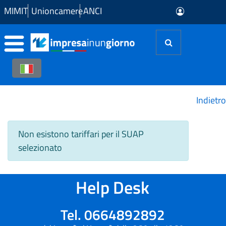
Skip to Main Content
MIMIT
Unioncamere
ANCI
Indietro
Non esistono tariffari per il SUAP
selezionato
Help Desk
Tel. 0664892892