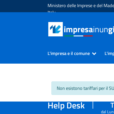
Skip to Main Content
Ministero delle Imprese e del Made
Italy
L'impresa e il comune
L'im
Non esistono tariffari per il 
Help Desk
T
dal Lun