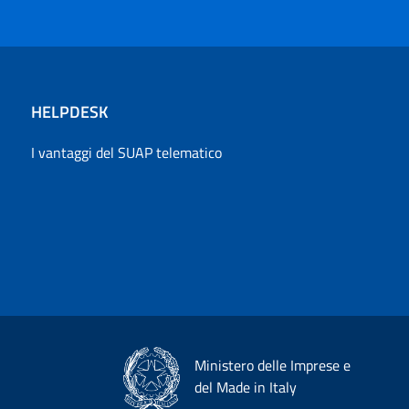
HELPDESK
I vantaggi del SUAP telematico
Ministero delle Imprese e
del Made in Italy