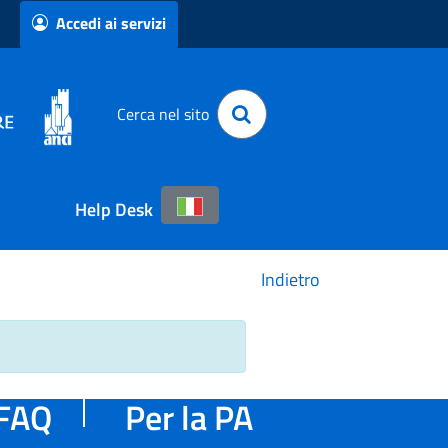
Accedi ai servizi
Cerca nel sito
Help Desk
Indietro
FAQ
Per la PA