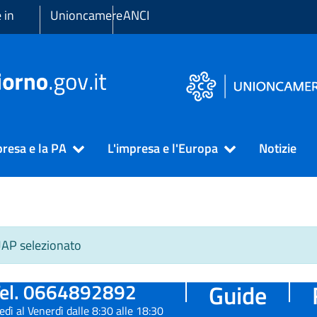
 in
Unioncamere
ANCI
presa e la PA
L'impresa e l'Europa
Notizie
SUAP selezionato
el. 0664892892
Guide
edì al Venerdì dalle 8:30 alle 18:30