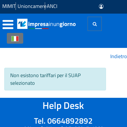
Skip to Main Content
MIMIT
Unioncamere
ANCI
Indietro
Non esistono tariffari per il SUAP
selezionato
Help Desk
Tel. 0664892892