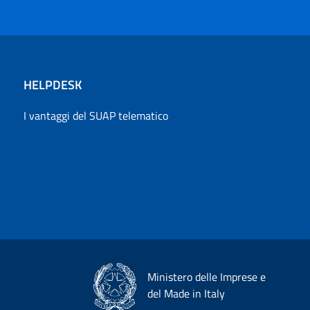
HELPDESK
I vantaggi del SUAP telematico
Ministero delle Imprese e
del Made in Italy