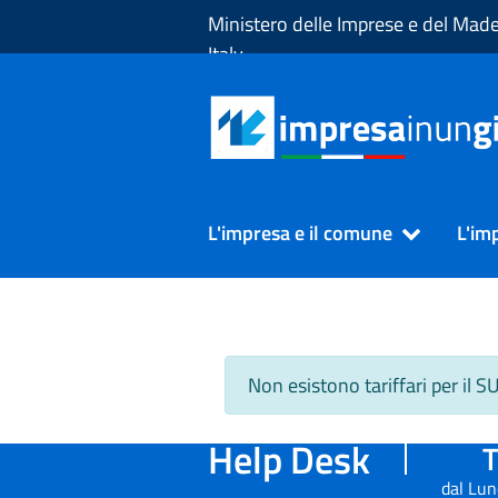
Skip to Main Content
Ministero delle Imprese e del Made
Italy
L'impresa e il comune
L'im
Non esistono tariffari per il 
Help Desk
T
dal Lun