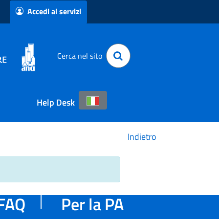
Accedi ai servizi
Cerca nel sito
Help Desk
Indietro
FAQ
Per la PA