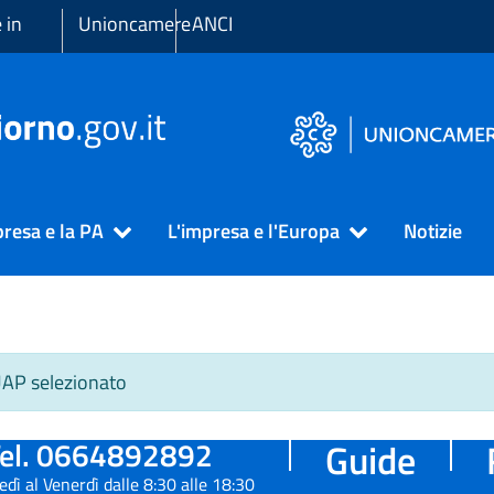
 in
Unioncamere
ANCI
presa e la PA
L'impresa e l'Europa
Notizie
SUAP selezionato
el. 0664892892
Guide
edì al Venerdì dalle 8:30 alle 18:30